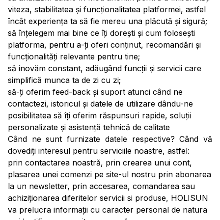
viteza, stabilitatea și funcționalitatea platformei, astfel
încât experiența ta să fie mereu una plăcută și sigură;
să înțelegem mai bine ce îți dorești și cum folosești
platforma, pentru a-ți oferi conținut, recomandări și
funcționalități relevante pentru tine;
să inovăm constant, adăugând funcții și servicii care
simplifică munca ta de zi cu zi;
să-ți oferim feed-back și suport atunci când ne
contactezi, istoricul și datele de utilizare dându-ne
posibilitatea să îți oferim răspunsuri rapide, soluții
personalizate și asistență tehnică de calitate
Când ne sunt furnizate datele respective? Când vă
dovediți interesul pentru serviciile noastre, astfel:
prin contactarea noastră, prin crearea unui cont,
plasarea unei comenzi pe site-ul nostru prin abonarea
la un newsletter, prin accesarea, comandarea sau
achiziționarea diferitelor servicii si produse, HOLISUN
va prelucra informații cu caracter personal de natura