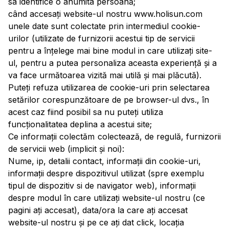
sa identifice o anumita persoană;
când accesați website-ul nostru www.holisun.com
unele date sunt colectate prin intermediul cookie-
urilor (utilizate de furnizorii acestui tip de servicii
pentru a înțelege mai bine modul in care utilizați site-
ul, pentru a putea personaliza aceasta experiență și a
va face următoarea vizită mai utilă și mai plăcută).
Puteți refuza utilizarea de cookie-uri prin selectarea
setărilor corespunzătoare de pe browser-ul dvs., în
acest caz fiind posibil sa nu puteți utiliza
funcționalitatea deplina a acestui site;
Ce informații colectăm colectează, de regulă, furnizorii
de servicii web (implicit și noi):
Nume, ip, detalii contact, informații din cookie-uri,
informații despre dispozitivul utilizat (spre exemplu
tipul de dispozitiv si de navigator web), informații
despre modul în care utilizați website-ul nostru (ce
pagini ați accesat), data/ora la care ați accesat
website-ul nostru și pe ce ați dat click, locația