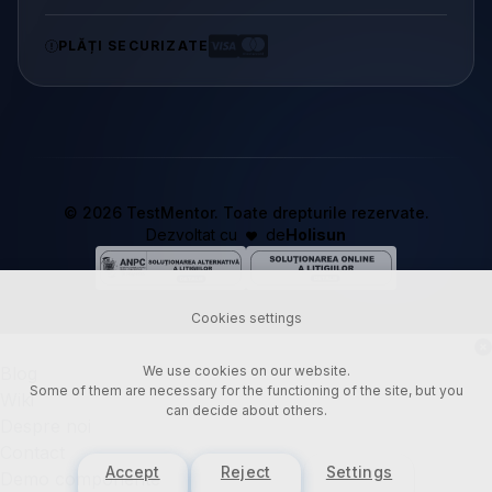
PLĂȚI SECURIZATE
© 2026
TestMentor
. Toate drepturile rezervate.
Dezvoltat cu
de
Holisun
Cookies settings
Blog
We use cookies on our website.
Some of them are necessary for the functioning of the site, but you
Wiki
can decide about others.
Despre noi
Contact
Accept
Reject
Settings
Demo componente