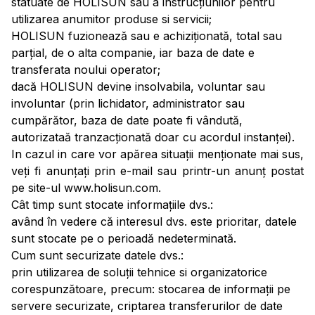
statuate de HOLISUN sau a instrucțiunilor pentru
utilizarea anumitor produse si servicii;
HOLISUN fuzionează sau e achiziționată, total sau
parțial, de o alta companie, iar baza de date e
transferata noului operator;
dacă HOLISUN devine insolvabila, voluntar sau
involuntar (prin lichidator, administrator sau
cumpărător, baza de date poate fi vândută,
autorizataă tranzacționată doar cu acordul instanței).
In cazul in care vor apărea situații menționate mai sus,
veți fi anunțați prin e-mail sau printr-un anunț postat
pe site-ul www.holisun.com.
Cât timp sunt stocate informațiile dvs.:
având în vedere că interesul dvs. este prioritar, datele
sunt stocate pe o perioadă nedeterminată.
Cum sunt securizate datele dvs.:
prin utilizarea de soluții tehnice si organizatorice
corespunzătoare, precum: stocarea de informații pe
servere securizate, criptarea transferurilor de date