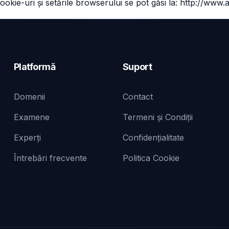
ookie-uri și setările browserului se pot găsi la:
http://www.a
Platformă
Suport
Domenii
Contact
Examene
Termeni și Condiții
Experți
Confidențialitate
Întrebări frecvente
Politica Cookie