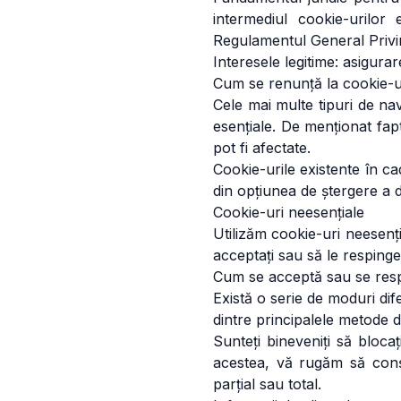
intermediul cookie-urilor e
Regulamentul General Privi
Interesele legitime: asigurare
Cum se renunță la cookie-ur
Cele mai multe tipuri de na
esențiale. De menționat fapt
pot fi afectate.
Cookie-urile existente în ca
din opțiunea de ștergere a 
Cookie-uri neesențiale
Utilizăm cookie-uri neesenția
acceptați sau să le respingeț
Cum se acceptă sau se resp
Există o serie de moduri dif
dintre principalele metode d
Sunteți bineveniți să bloca
acestea, vă rugăm să conșt
parțial sau total.