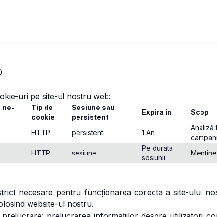
0
e
okie-uri pe site-ul nostru web:
u ne-
Tip de
Sesiune sau
Expira in
Scop
cookie
persistent
Analiză t
HTTP
persistent
1 An
campani
Pe durata
HTTP
sesiune
Mentiner
sesiunii
strict necesare pentru funcționarea corecta a site-ului no
 folosind website-ul nostru.
prelucrare: prelucrarea informațiilor despre utilizatori co