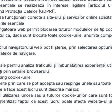
sențiale se realizează în interese legitime [articolul 6 
nd Protecția Datelor (GDPR)].
a funcționării corecte a site-ului și serviciilor online solicita
ile esențiale
vigatoare web permit blocarea tuturor modulelor de tip cook
ul că, dacă sunt blocate toate cookie-urile, anumite compon
drul navigatorului web pot fi șterse, prin selectarea opțiuni
datelor de navigare.
le pentru analiza traficului și îmbunătățirea experienței util
i prin setările browserului.
ing cookie-urile
erite prin care se pot accepta sau respinge unele sau toate 
e a face acest lucru sunt descrise mai jos:
ți utilizarea unora sau a tuturor cookie-urilor care sunt f
ientizați faptul că acest lucru poate afecta website-ul și