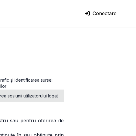
Conectare
rafic și identificarea sursei
ilor
ea sesiunii utilizatorului logat
stru sau pentru oferirea de
nținute în sau obținute prin