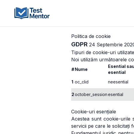
Politica de cookie
GDPR
24 Septembrie 202
Tipuri de cookie-uri utilizat
Noi utilizăm următoarele co
Esential sa
#
Nume
esential
1
oc_clid
neesential
2
october_session
esential
Cookie-uri esențiale
Acestea sunt cookie-urile 
servicii pe care le solicitați
Fundamentul juridic pentru 