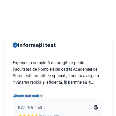
Informații test
Experiența completă de pregătire pentru
Facultatea de Pompieri din cadrul Academiei de
Poliție este creată de specialiști pentru a asigura
învățarea rapidă și eficientă, îți permite să-ți
urmărești progresul în timp real, oferind teste și
grile pentru materiile cerute admiterii respective,
Citește mai mult
precum matematică și fizică, așa că poți începe
5
RATING TEST
învățatul acum!