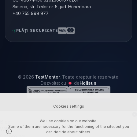
Simeria, str. Teilor nr. 5, jud. Hunedoara
+40 755 999 977
PLĂȚI SECURIZATE
© 2026
TestMentor
. Toate drepturile rezervate.
Dezvoltat cu
de
Holisun
Cookies settings
Blog
We use cookies on our website.
Some of them are necessary for the functioning of the site, but you
Wiki
can decide about others.
Despre noi