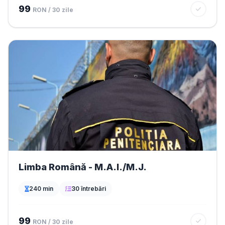
99
RON / 30 zile
Limba Română - M.A.I./M.J.
240 min
30 întrebări
99
RON / 30 zile