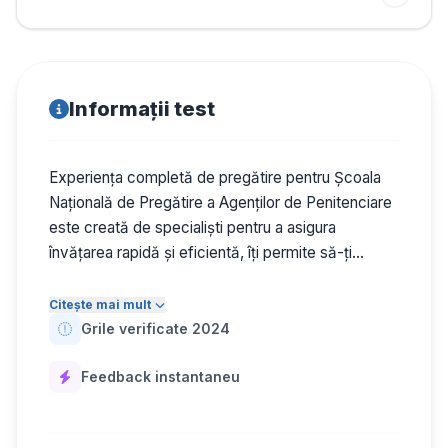
Informații test
Experiența completă de pregătire pentru Școala
Națională de Pregătire a Agenților de Penitenciare
este creată de specialiști pentru a asigura
învățarea rapidă și eficientă, îți permite să-ți
urmărești progresul în timp real, oferind teste și
grile pentru materiile cerute admiterii respective,
Citește mai mult
precum Română și Istoria Românilor, așa că poți
Grile verificate 2024
începe învățatul acum!
Feedback instantaneu