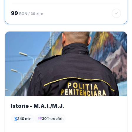
99
RON / 30 zile
Istorie - M.A.I./M.J.
240 min
30 întrebări