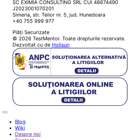
SC EXIMIA CONSULTING SRL
CUI 48674490
J2023001070201
Simeria, str. Teilor nr. 5, jud. Hunedoara
+40 755 999 977
Plăți Securizate
© 2026
TestMentor
. Toate drepturile rezervate.
Dezvoltat cu
de
Holisun
Blog
Wiki
Despre noi