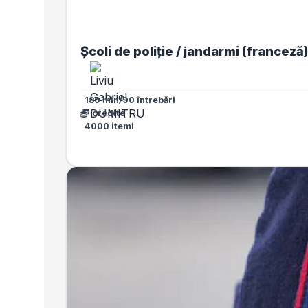
Școli de poliție / jandarmi (franceză
180 min/90 întrebări
credite
4000 itemi