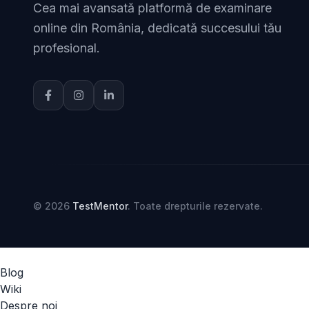
Cea mai avansată platformă de examinare
online din România, dedicată succesului tău
profesional.
© 2026
TestMentor
. Toate drepturile rezervate.
Blog
Wiki
Despre noi