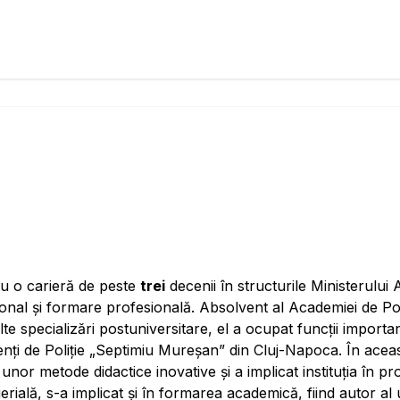
 cu o carieră de peste
trei
decenii în structurile Ministerului 
onal și formare profesională. Absolvent al Academiei de Pol
lte specializări postuniversitare, el a ocupat funcții import
Agenți de Poliție „Septimiu Mureșan” din Cluj-Napoca. În ace
 unor metode didactice inovative și a implicat instituția în pr
agerială, s-a implicat și în formarea academică, fiind autor al 