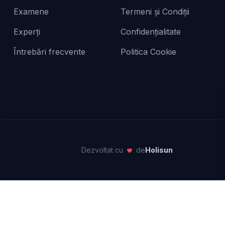
Examene
Termeni și Condiții
Experți
Confidențialitate
Întrebări frecvente
Politica Cookie
Dezvoltat cu
de
Holisun