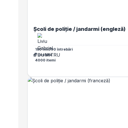
Școli de poliție / jandarmi (engleză)
180 min/90 întrebări
credite
4000 itemi