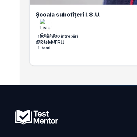
Școala subofițeri I.S.U.
180 min/30 întrebări
credite
1 itemi